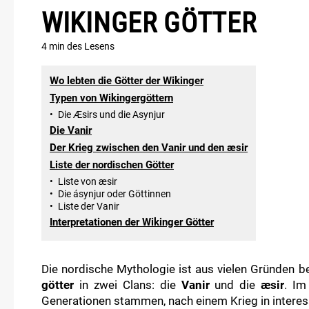
WIKINGER GÖTTER
4 min
des Lesens
Wo lebten die Götter der Wikinger
Typen von Wikingergöttern
•
Die Æsirs und die Asynjur
Die Vanir
Der Krieg zwischen den Vanir und den æsir
Liste der nordischen Götter
•
Liste von æsir
•
Die ásynjur oder Göttinnen
•
Liste der Vanir
Interpretationen der Wikinger Götter
Die nordische Mythologie ist aus vielen Gründen b
götter
in zwei Clans: die
Vanir
und die
æsir
. Im
Generationen stammen, nach einem Krieg in inter