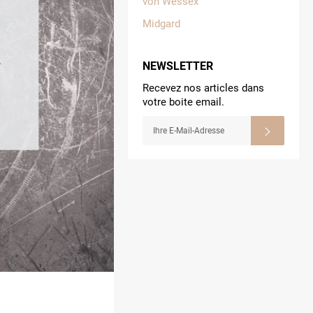
von Wessex
Midgard
NEWSLETTER
Recevez nos articles dans
votre boite email.
MELDEN
ABONN
SIE
SICH
AN
FÜR
DIE
LETZTEN
NEUIGKEITEN,
ANGEBOTE
UND
STILE