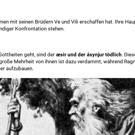
men mit seinen Brüdern Ve und Vili erschaffen hat. Ihre Hau
tändiger Konfrontation stehen.
Gottheiten geht, sind der
æsir und der ásynjur tödlich
. Die
e große Mehrheit von ihnen ist dazu verdammt, während Ragn
der aufzubauen.