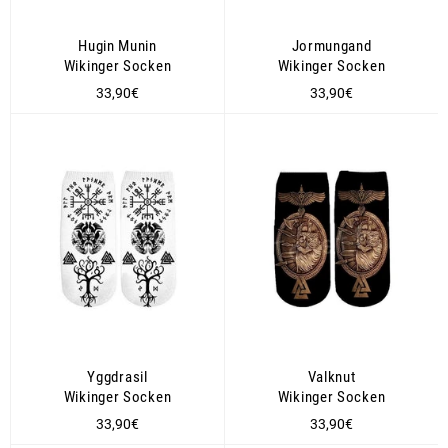
Hugin Munin
Jormungand
Wikinger Socken
Wikinger Socken
Normaler
Normaler
33,90€
33,90€
Preis
Preis
Yggdrasil
Valknut
Wikinger Socken
Wikinger Socken
Normaler
Normaler
33,90€
33,90€
Preis
Preis