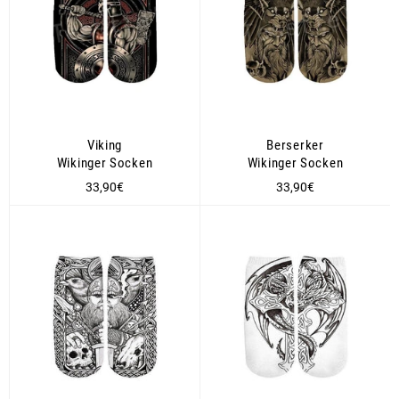
Viking
Berserker
Wikinger Socken
Wikinger Socken
Normaler
Normaler
33,90€
33,90€
Preis
Preis