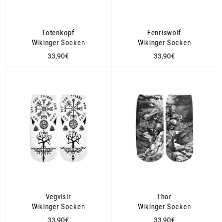
Totenkopf
Fenriswolf
Wikinger Socken
Wikinger Socken
Normaler
Normaler
33,90€
33,90€
Preis
Preis
Vegvisir
Thor
Wikinger Socken
Wikinger Socken
Normaler
Normaler
33,90€
33,90€