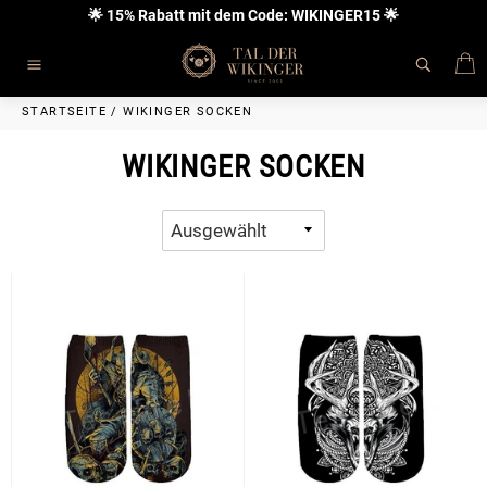
Direkt
🌟 15% Rabatt mit dem Code: WIKINGER15 🌟
zum
Inhalt
E
Seitennavigation
STARTSEITE
/
WIKINGER SOCKEN
WIKINGER SOCKEN