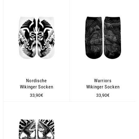
Nordische
Warriors
Wikinger Socken
Wikinger Socken
Normaler
Normaler
33,90€
33,90€
Preis
Preis