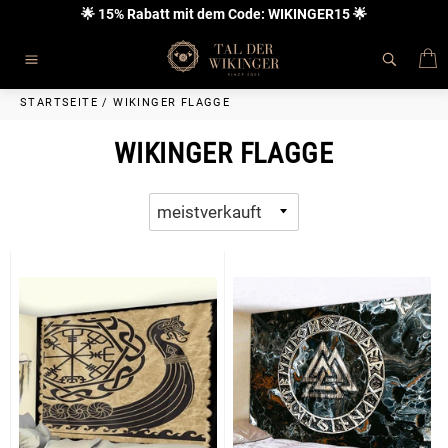
Direkt
🌟 15% Rabatt mit dem Code: WIKINGER15 🌟
zum
Inhalt
E
Seitennavigation
STARTSEITE
/
WIKINGER FLAGGE
WIKINGER FLAGGE