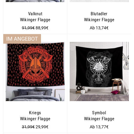
Valknut
Blutadler
Wikinger Flagge
Wikinger Flagge
Normaler
Sonderpreis
91,99€
88,99€
Ab 13,74€
Preis
IM ANGEBOT
Kriegs
Symbol
Wikinger Flagge
Wikinger Flagge
Normaler
Sonderpreis
31,99€
29,99€
Ab 13,77€
Preis