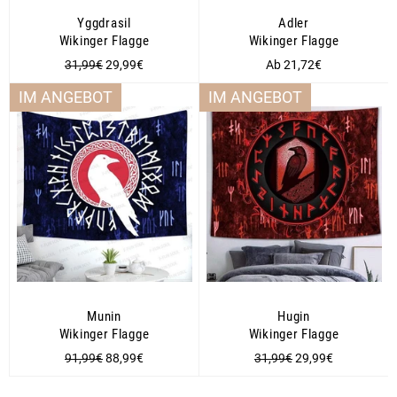
Yggdrasil
Adler
Wikinger Flagge
Wikinger Flagge
Normaler
Sonderpreis
31,99€
29,99€
Ab 21,72€
Preis
IM ANGEBOT
IM ANGEBOT
Munin
Hugin
Wikinger Flagge
Wikinger Flagge
Normaler
Sonderpreis
Normaler
Sonderpreis
91,99€
88,99€
31,99€
29,99€
Preis
Preis