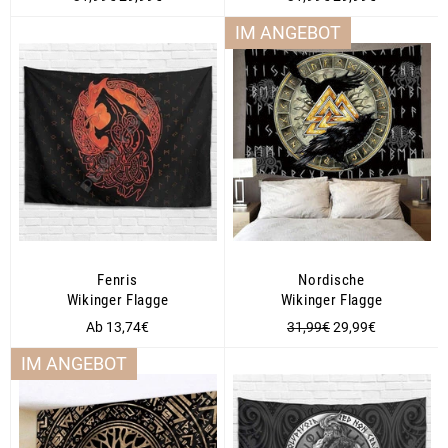
Preis
Preis
IM ANGEBOT
Fenris
Nordische
Wikinger Flagge
Wikinger Flagge
Normaler
Sonderpreis
Ab 13,74€
31,99€
29,99€
Preis
IM ANGEBOT