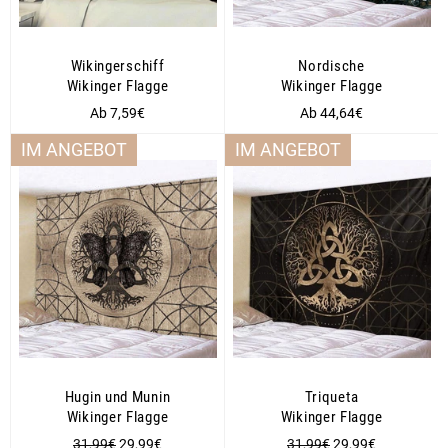
Wikingerschiff
Nordische
Wikinger Flagge
Wikinger Flagge
Ab 7,59€
Ab 44,64€
IM ANGEBOT
IM ANGEBOT
Hugin und Munin
Triqueta
Wikinger Flagge
Wikinger Flagge
Normaler
Sonderpreis
Normaler
Sonderpreis
31,99€
29,99€
31,99€
29,99€