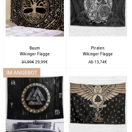
Baum
Piraten
Wikinger Flagge
Wikinger Flagge
Normaler
Sonderpreis
31,99€
29,99€
Ab 13,74€
Preis
IM ANGEBOT