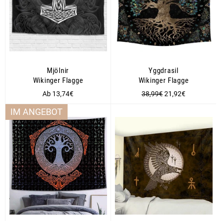
Mjölnir
Yggdrasil
Wikinger Flagge
Wikinger Flagge
Normaler
Sonderpreis
Ab 13,74€
38,99€
21,92€
Preis
IM ANGEBOT