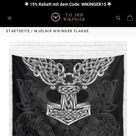
Direkt
🌟 15% Rabatt mit dem Code: WIKINGER15 🌟
zum
Inhalt
E
Seitennavigation
STARTSEITE
/
MJÖLNIR WIKINGER FLAGGE