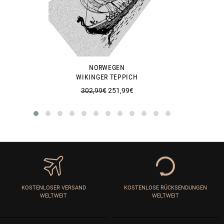
NORWEGEN
WIKINGER TEPPICH
Normaler
Sonderpreis
302,99€
251,99€
Preis
KOSTENLOSER VERSAND
KOSTENLOSE RÜCKSENDUNGEN
WELTWEIT
WELTWEIT