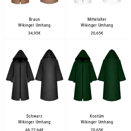
Braun
Mittelalter
Wikinger Umhang
Wikinger Umhang
Normaler
Normaler
34,95€
20,65€
Preis
Preis
Schwarz
Kostüm
Wikinger Umhang
Wikinger Umhang
Normaler
Ab 22,64€
20,65€