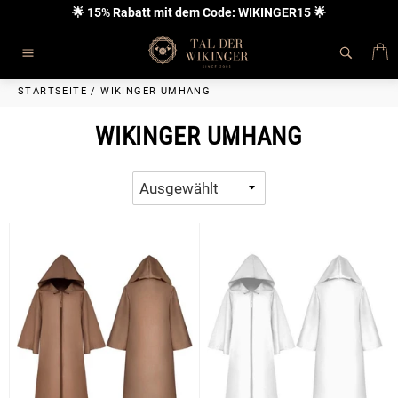
Direkt
🌟 15% Rabatt mit dem Code: WIKINGER15 🌟
zum
Inhalt
E
Seitennavigation
STARTSEITE
/
WIKINGER UMHANG
WIKINGER UMHANG