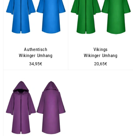
Authentisch
Vikings
Wikinger Umhang
Wikinger Umhang
Normaler
Normaler
34,95€
20,65€
Preis
Preis