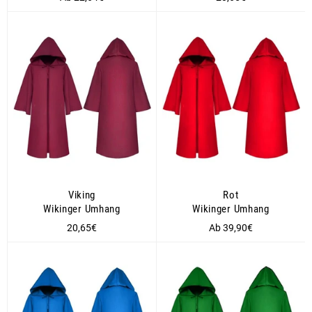
Preis
Viking
Rot
Wikinger Umhang
Wikinger Umhang
Normaler
20,65€
Ab 39,90€
Preis