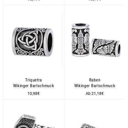
Preis
Preis
Triquetra
Raben
Wikinger Bartschmuck
Wikinger Bartschmuck
Normaler
10,98€
Ab 21,18€
Preis