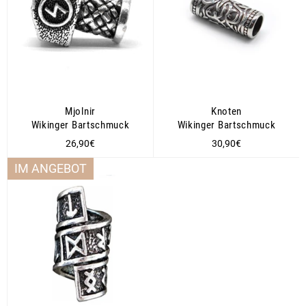
Mjolnir
Knoten
Wikinger Bartschmuck
Wikinger Bartschmuck
Normaler
Normaler
26,90€
30,90€
Preis
Preis
IM ANGEBOT