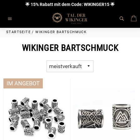
Direkt
🌟 15% Rabatt mit dem Code: WIKINGER15 🌟
zum
Inhalt
E
Seitennavigation
STARTSEITE
/
WIKINGER BARTSCHMUCK
WIKINGER BARTSCHMUCK
IM ANGEBOT