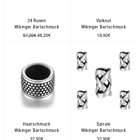
24 Runen
Valknut
Wikinger Bartschmuck
Wikinger Bartschmuck
Normaler
Sonderpreis
Normaler
57,20€
48,20€
18,90€
Preis
Preis
Haarschmuck
Spirale
Wikinger Bartschmuck
Wikinger Bartschmuck
Normaler
Normaler
32,90€
32,90€