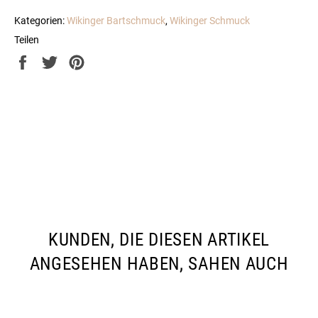
Kategorien:
Wikinger Bartschmuck
,
Wikinger Schmuck
Teilen
Auf
Auf
Auf
Facebook
Twitter
Pinterest
teilen
twittern
pinnen
KUNDEN, DIE DIESEN ARTIKEL
ANGESEHEN HABEN, SAHEN AUCH