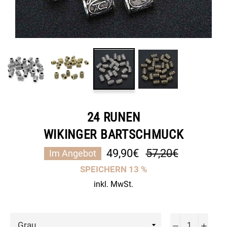
24 RUNEN
WIKINGER BARTSCHMUCK
Normaler
49,90€
57,20€
Im Angebot
Preis
SPEICHERN
13
%
inkl. MwSt.
−
+