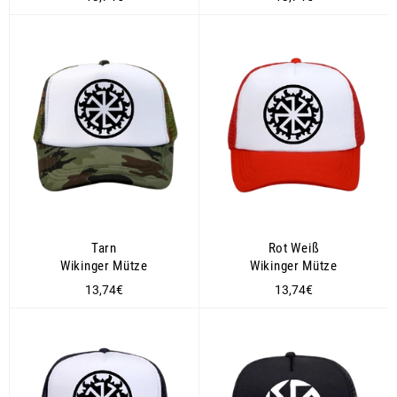
Preis
Preis
Tarn
Rot Weiß
Wikinger Mütze
Wikinger Mütze
Normaler
Normaler
13,74€
13,74€
Preis
Preis