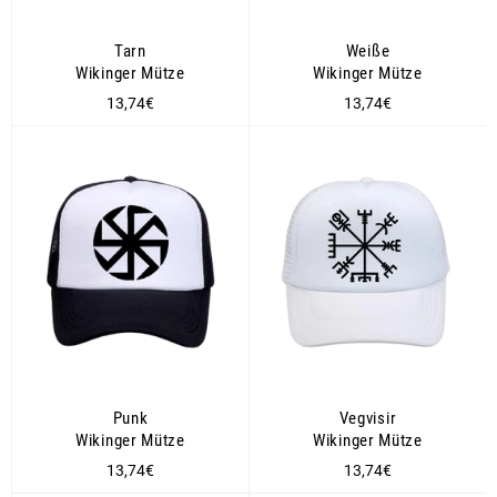
Tarn
Weiße
Wikinger Mütze
Wikinger Mütze
Normaler
Normaler
13,74€
13,74€
Preis
Preis
Punk
Vegvisir
Wikinger Mütze
Wikinger Mütze
Normaler
Normaler
13,74€
13,74€
Preis
Preis