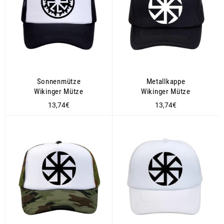
Sonnenmütze
Metallkappe
Wikinger Mütze
Wikinger Mütze
Normaler
Normaler
13,74€
13,74€
Preis
Preis