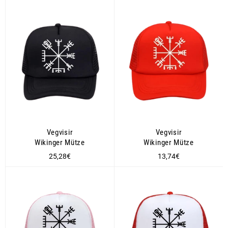
Vegvisir
Vegvisir
Wikinger Mütze
Wikinger Mütze
Normaler
Normaler
25,28€
13,74€
Preis
Preis