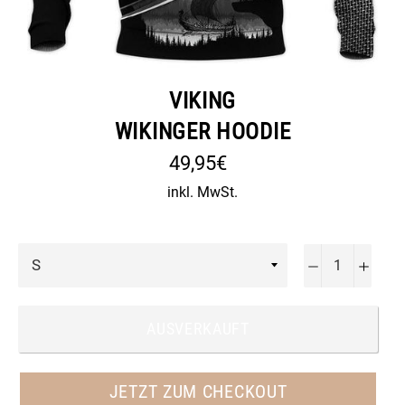
VIKING
WIKINGER HOODIE
Normaler
49,95€
Preis
inkl. MwSt.
−
+
AUSVERKAUFT
JETZT ZUM CHECKOUT