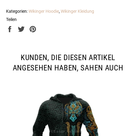
Kategorien:
Wikinger Hoodie
,
Wikinger Kleidung
Teilen
Auf
Auf
Auf
Facebook
Twitter
Pinterest
teilen
twittern
pinnen
KUNDEN, DIE DIESEN ARTIKEL
ANGESEHEN HABEN, SAHEN AUCH