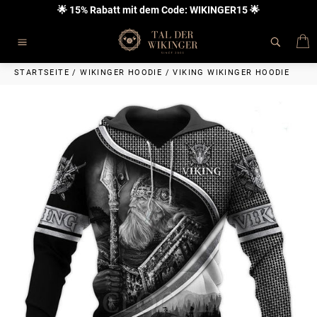
Direkt
🌟 15% Rabatt mit dem Code: WIKINGER15 🌟
zum
Inhalt
E
Seitennavigation
STARTSEITE
/
WIKINGER HOODIE
/
VIKING WIKINGER HOODIE