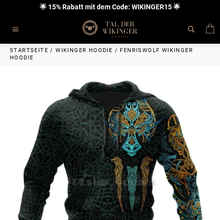
Direkt
🌟 15% Rabatt mit dem Code: WIKINGER15 🌟
zum
Inhalt
E
Seitennavigation
STARTSEITE
/
WIKINGER HOODIE
/
FENRISWOLF WIKINGER
HOODIE