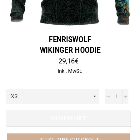
FENRISWOLF
WIKINGER HOODIE
Normaler
29,16€
Preis
inkl. MwSt.
−
+
AUSVERKAUFT
JETZT ZUM CHECKOUT