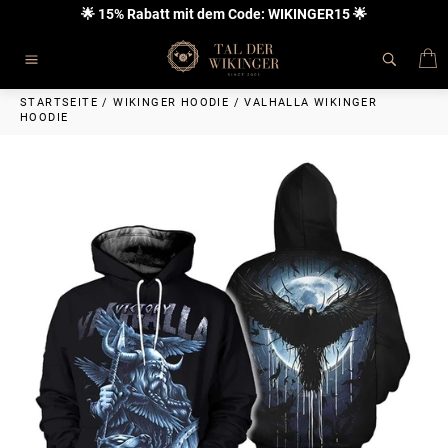
Direkt
🌟 15% Rabatt mit dem Code: WIKINGER15 🌟
zum
Inhalt
E
Seitennavigation
STARTSEITE
/
WIKINGER HOODIE
/
VALHALLA WIKINGER
HOODIE