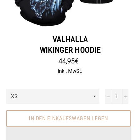
VALHALLA
WIKINGER HOODIE
Normaler
44,95€
Preis
inkl. MwSt.
−
+
IN DEN EINKAUFSWAGEN LEGEN