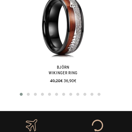
BJÖRN
WIKINGER RING
Normaler
Sonderpreis
49,20€
36,90€
Preis