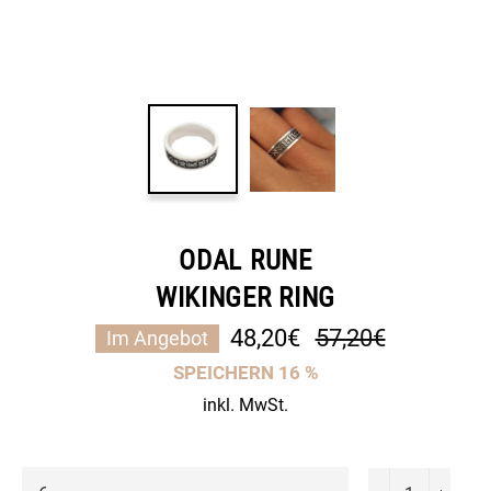
ODAL RUNE
WIKINGER RING
Normaler
48,20€
57,20€
Im Angebot
Preis
SPEICHERN
16
%
inkl. MwSt.