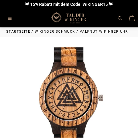
Direkt
🌟 15% Rabatt mit dem Code: WIKINGER15 🌟
zum
Inhalt
E
Seitennavigation
STARTSEITE
/
WIKINGER SCHMUCK
/
VALKNUT WIKINGER UHR