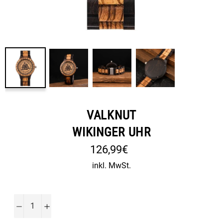
VALKNUT
WIKINGER UHR
Normaler
126,99€
Preis
inkl. MwSt.
−
+