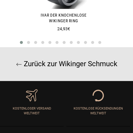
IVAR DER KNOCHENLOSE
WIKINGER RING
Normaler
24,93€
Preis
Zurück zur Wikinger Schmuck
KOSTENLOSER VERSAND
KOSTENLOSE RÜCKSENDUNGEN
WELTWEIT
WELTWEIT