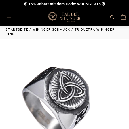
Direkt
🌟 15% Rabatt mit dem Code: WIKINGER15 🌟
zum
Inhalt
E
Seitennavigation
STARTSEITE
/
WIKINGER SCHMUCK
/
TRIQUETRA WIKINGER
RING