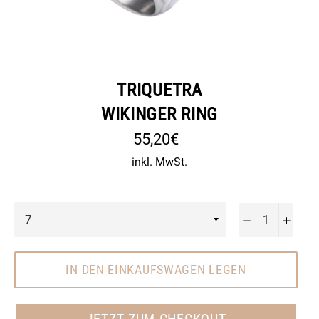
TRIQUETRA
WIKINGER RING
Normaler
55,20€
Preis
inkl. MwSt.
−
+
IN DEN EINKAUFSWAGEN LEGEN
JETZT ZUM CHECKOUT