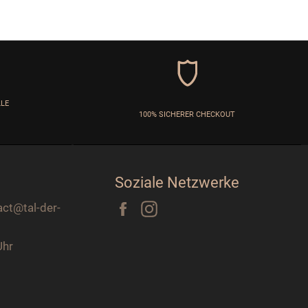
LLE
100% SICHERER CHECKOUT
Soziale Netzwerke
Facebook
Instagram
act@tal-der-
Uhr