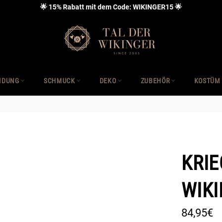
🌟 15% Rabatt mit dem Code: WIKINGER15 🌟
IDUNG
SCHMUCK
DEKO
ZUBEHÖR
KOSTÜM
KRI
WIK
Normaler
84,95€
Preis