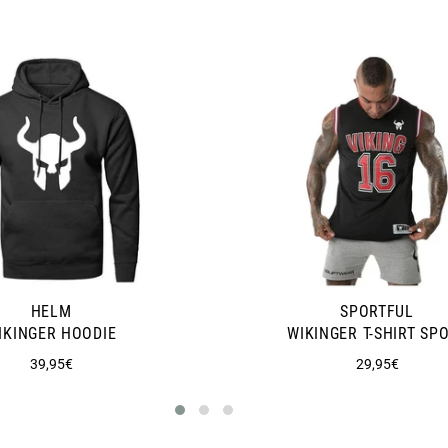
HELM
SPORTFUL
IKINGER HOODIE
WIKINGER T-SHIRT SP
Normaler
Normaler
39,95€
29,95€
Preis
Preis