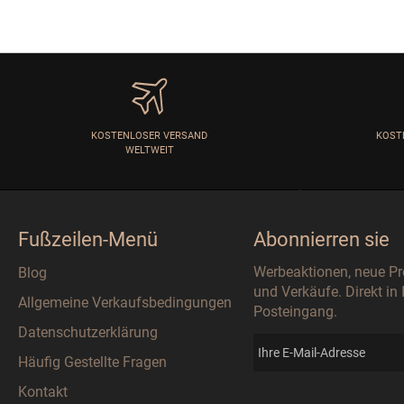
KOSTENLOSER VERSAND
KOST
WELTWEIT
Fußzeilen-Menü
Abonnierren sie
Werbeaktionen, neue P
Blog
und Verkäufe. Direkt in
Allgemeine Verkaufsbedingungen
Posteingang.
Datenschutzerklärung
Häufig Gestellte Fragen
Kontakt