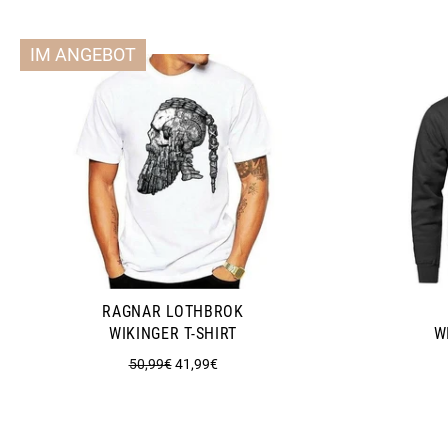
IM ANGEBOT
RAGNAR LOTHBROK
WIKINGER T-SHIRT
W
Normaler
Sonderpreis
50,99€
41,99€
Preis