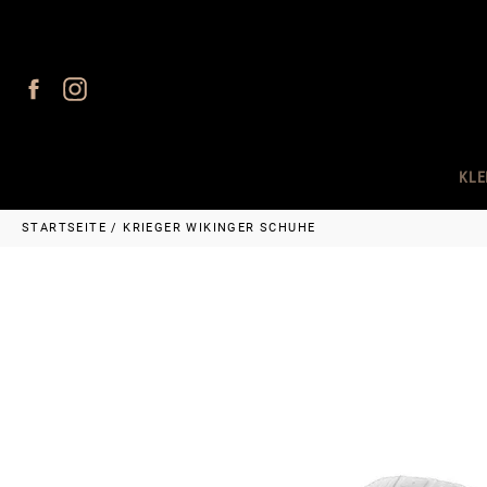
Direkt
zum
Inhalt
Facebook
Instagram
KLE
STARTSEITE
/
KRIEGER WIKINGER SCHUHE