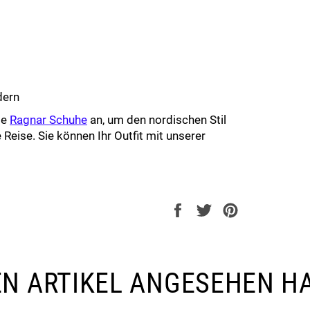
dern
ie
Ragnar Schuhe
an, um den nordischen Stil
 Reise. Sie können Ihr Outfit mit unserer
Auf
Auf
Auf
Facebook
Twitter
Pinterest
teilen
twittern
pinnen
SEN ARTIKEL ANGESEHEN H