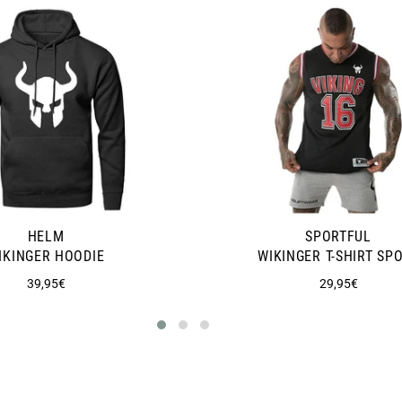
HELM
SPORTFUL
IKINGER HOODIE
WIKINGER T-SHIRT SP
Normaler
Normaler
39,95€
29,95€
Preis
Preis