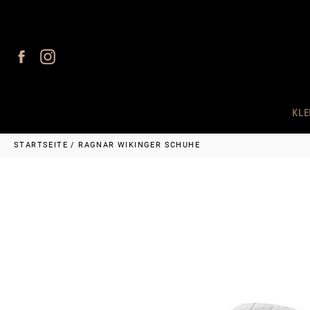
Direkt
zum
Inhalt
Facebook
Instagram
KLE
STARTSEITE
/
RAGNAR WIKINGER SCHUHE