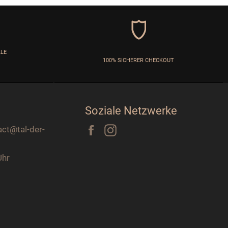
LLE
100% SICHERER CHECKOUT
Soziale Netzwerke
Facebook
Instagram
act@tal-der-
Uhr