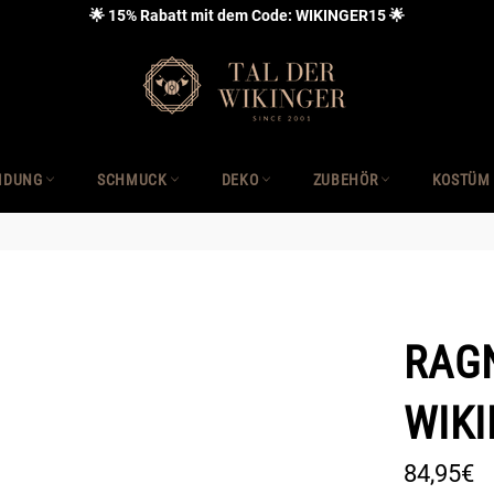
🌟 15% Rabatt mit dem Code: WIKINGER15 🌟
IDUNG
SCHMUCK
DEKO
ZUBEHÖR
KOSTÜM
RAG
WIK
Normaler
84,95€
Preis