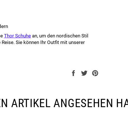
dern
ie
Thor Schuhe
an, um den nordischen Stil
 Reise. Sie können Ihr Outfit mit unserer
Auf
Auf
Auf
Facebook
Twitter
Pinterest
teilen
twittern
pinnen
SEN ARTIKEL ANGESEHEN H