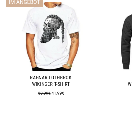
IM ANGEBOT
RAGNAR LOTHBROK
WIKINGER T-SHIRT
W
Normaler
Sonderpreis
50,99€
41,99€
Preis