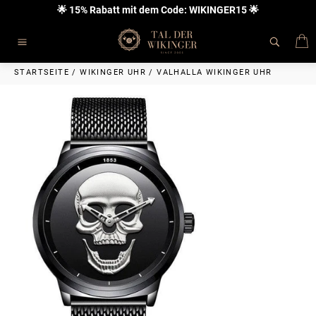
Direkt
🌟 15% Rabatt mit dem Code: WIKINGER15 🌟
zum
Inhalt
E
Seitennavigation
STARTSEITE
/
WIKINGER UHR
/
VALHALLA WIKINGER UHR