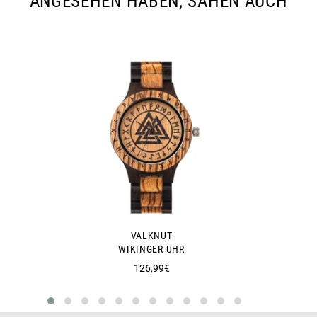
ANGESEHEN HABEN, SAHEN AUCH
VALKNUT
WIKINGER UHR
Normaler
126,99€
Preis