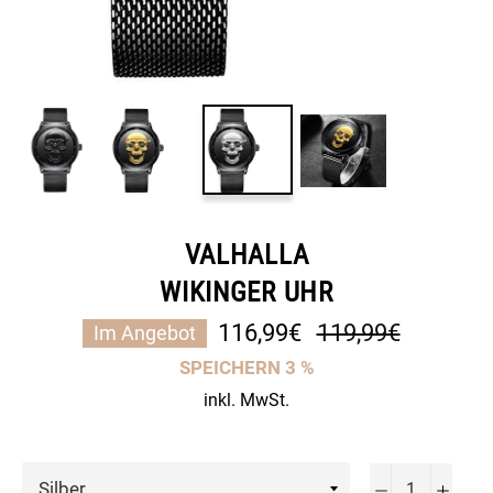
VALHALLA
WIKINGER UHR
Normaler
116,99€
119,99€
Im Angebot
Preis
SPEICHERN
3
%
inkl. MwSt.
−
+