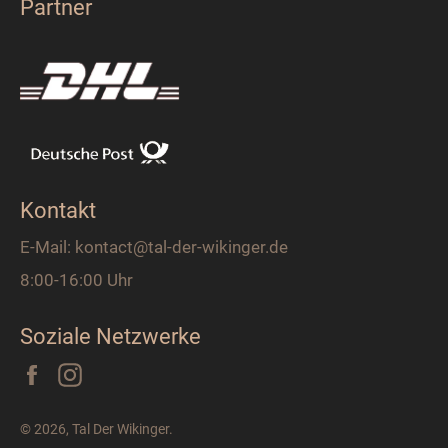
Partner
Kontakt
E-Mail: kontact@tal-der-wikinger.de
8:00-16:00 Uhr
Soziale Netzwerke
Facebook
Instagram
Jemand von
Erkner
, Deutschland gekauft
Adel Wikinger Ring
*
11
Minuten zuvor
© 2026,
Tal Der Wikinger
.