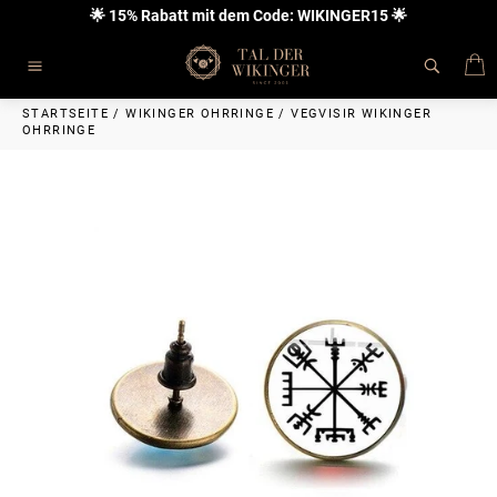
Direkt
🌟 15% Rabatt mit dem Code: WIKINGER15 🌟
zum
Inhalt
E
Seitennavigation
STARTSEITE
/
WIKINGER OHRRINGE
/
VEGVISIR WIKINGER
OHRRINGE