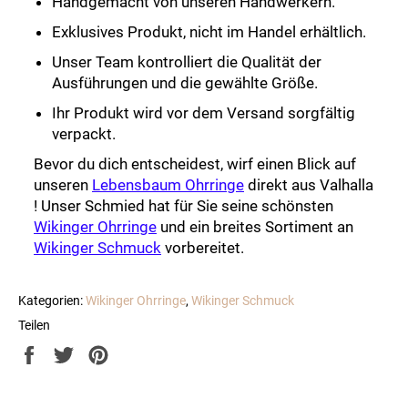
Handgemacht von unseren Handwerkern.
Exklusives Produkt, nicht im Handel erhältlich.
Unser Team kontrolliert die Qualität der
Ausführungen und die gewählte Größe.
Ihr Produkt wird vor dem Versand sorgfältig
verpackt.
Bevor du dich entscheidest, wirf einen Blick auf
unseren
Lebensbaum Ohrringe
direkt aus Valhalla
! Unser Schmied hat für Sie seine schönsten
Wikinger Ohrringe
und ein breites Sortiment an
Wikinger Schmuck
vorbereitet.
Kategorien:
Wikinger Ohrringe
,
Wikinger Schmuck
Teilen
Auf
Auf
Auf
Facebook
Twitter
Pinterest
teilen
twittern
pinnen