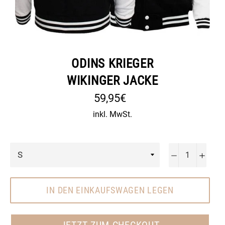
ODINS KRIEGER
WIKINGER JACKE
Normaler
59,95€
Preis
inkl. MwSt.
−
+
IN DEN EINKAUFSWAGEN LEGEN
JETZT ZUM CHECKOUT