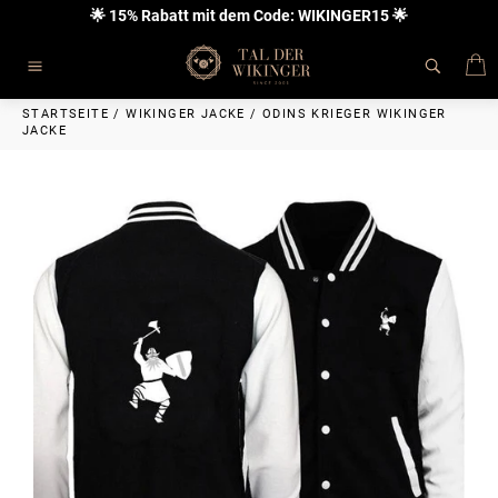
Direkt
🌟 15% Rabatt mit dem Code: WIKINGER15 🌟
zum
Inhalt
E
Seitennavigation
STARTSEITE
/
WIKINGER JACKE
/
ODINS KRIEGER WIKINGER
JACKE