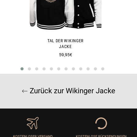
TAL DER WIKINGER
JACKE
Normaler
59,95€
Preis
Zurück zur Wikinger Jacke
KOSTENLOSER VERSAND
KOSTENLOSE RÜCKSENDUNGEN