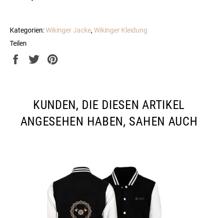
Kategorien:
Wikinger Jacke
,
Wikinger Kleidung
Teilen
Auf
Auf
Auf
Facebook
Twitter
Pinterest
teilen
twittern
pinnen
KUNDEN, DIE DIESEN ARTIKEL
ANGESEHEN HABEN, SAHEN AUCH