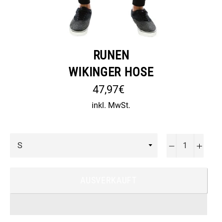
RUNEN
WIKINGER HOSE
Normaler
47,97€
Preis
inkl. MwSt.
−
+
AUSVERKAUFT