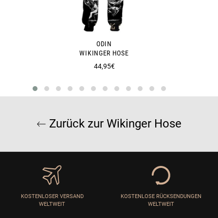
ODIN
WIKINGER HOSE
Normaler
44,95€
Preis
Zurück zur Wikinger Hose
KOSTENLOSER VERSAND
KOSTENLOSE RÜCKSENDUNGEN
WELTWEIT
WELTWEIT