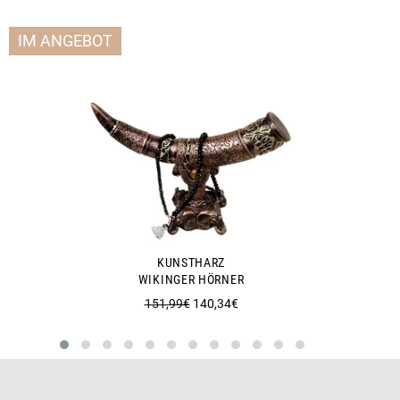
IM ANGEBOT
KUNSTHARZ
WIKINGER HÖRNER
Normaler
Sonderpreis
151,99€
140,34€
Preis