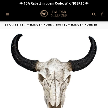
Direkt
🌟 15% Rabatt mit dem Code: WIKINGER15 🌟
zum
Inhalt
E
Seitennavigation
STARTSEITE
/
WIKINGER HORN
/
BÜFFEL WIKINGER HÖRNER