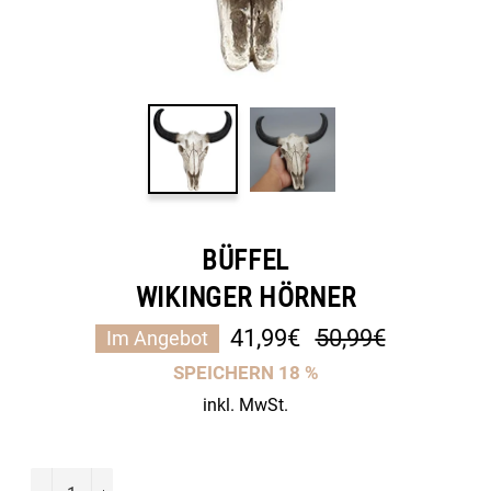
BÜFFEL
WIKINGER HÖRNER
Normaler
41,99€
50,99€
Im Angebot
Preis
SPEICHERN
18
%
inkl. MwSt.