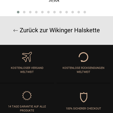
Normaler
39,90€
Preis
Zurück zur Wikinger Halskette
KOSTENLOSER VERSAND
KOSTENLOSE RÜCKSENDUNGEN
WELTWEIT
WELTWEIT
14 TAGE GARANTIE AUF ALLE
100% SICHERER CHECKOUT
PRODUKTE