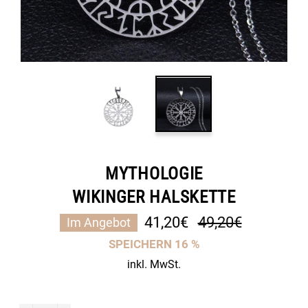
MYTHOLOGIE
WIKINGER HALSKETTE
Normaler
41,20€
49,20€
Im Angebot
Preis
SPEICHERN
16
%
inkl. MwSt.