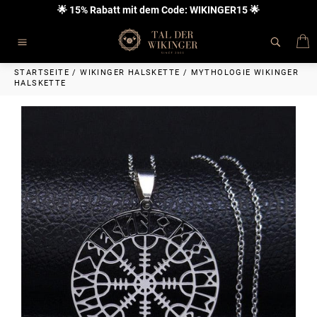
Direkt
🌟 15% Rabatt mit dem Code: WIKINGER15 🌟
zum
Inhalt
E
Seitennavigation
STARTSEITE
/
WIKINGER HALSKETTE
/
MYTHOLOGIE WIKINGER
HALSKETTE