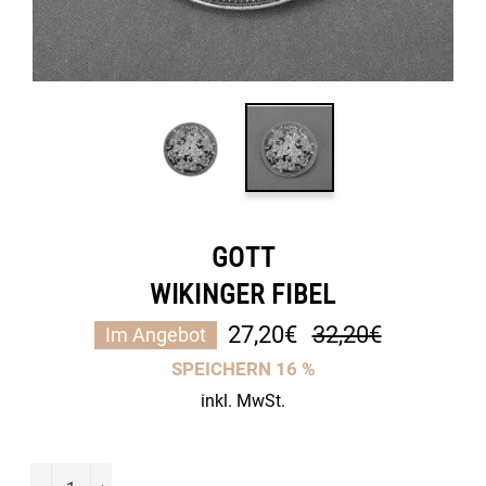
GOTT
WIKINGER FIBEL
Normaler
27,20€
32,20€
Im Angebot
Preis
SPEICHERN
16
%
inkl. MwSt.