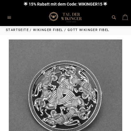
Direkt
🌟 15% Rabatt mit dem Code: WIKINGER15 🌟
zum
Inhalt
E
Seitennavigation
STARTSEITE
/
WIKINGER FIBEL
/
GOTT WIKINGER FIBEL