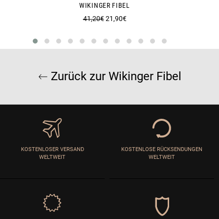
WIKINGER FIBEL
Normaler
Sonderpreis
41,20€
21,90€
Preis
Zurück zur Wikinger Fibel
KOSTENLOSER VERSAND
KOSTENLOSE RÜCKSENDUNGEN
WELTWEIT
WELTWEIT