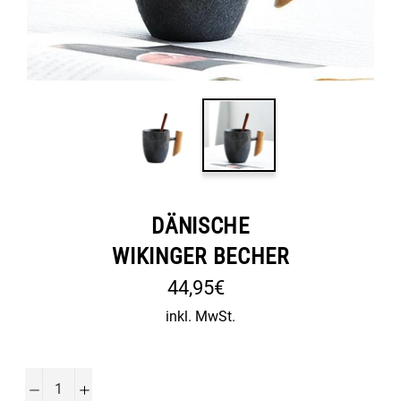
DÄNISCHE
WIKINGER BECHER
Normaler
44,95€
Preis
inkl. MwSt.
−
+