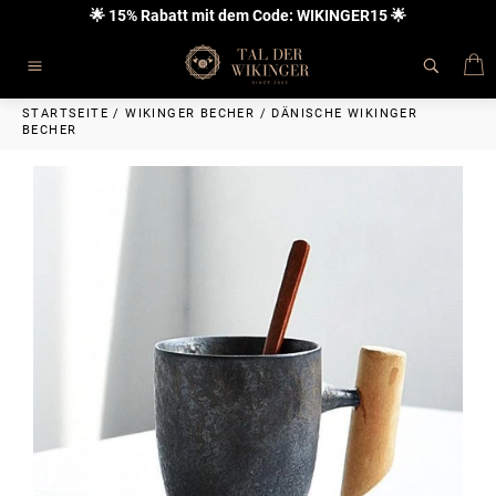
Direkt
🌟 15% Rabatt mit dem Code: WIKINGER15 🌟
zum
Inhalt
E
Seitennavigation
STARTSEITE
/
WIKINGER BECHER
/
DÄNISCHE WIKINGER
BECHER