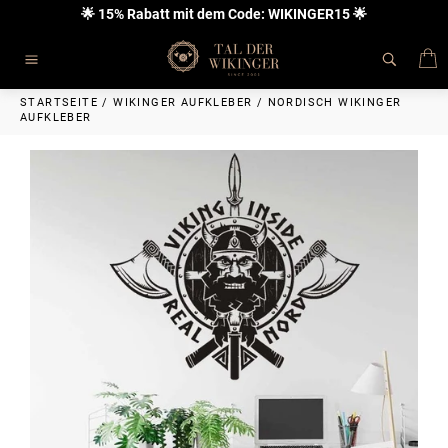
Direkt
🌟 15% Rabatt mit dem Code: WIKINGER15 🌟
zum
Inhalt
E
Seitennavigation
STARTSEITE
/
WIKINGER AUFKLEBER
/
NORDISCH WIKINGER
AUFKLEBER