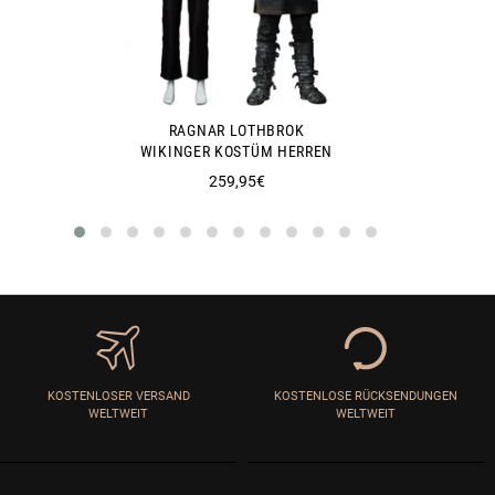
RAGNAR LOTHBROK
WIKINGER KOSTÜM HERREN
Normaler
259,95€
Preis
KOSTENLOSER VERSAND
KOSTENLOSE RÜCKSENDUNGEN
WELTWEIT
WELTWEIT