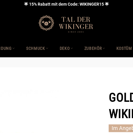
🌟 15% Rabatt mit dem Code: WIKINGER15 🌟
IDUNG
SCHMUCK
DEKO
ZUBEHÖR
KOSTÜM
GOL
WIKI
Im Ange