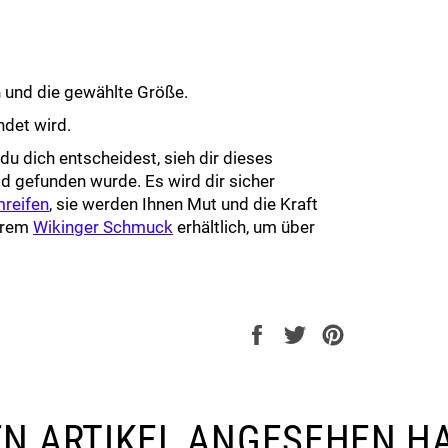
n und die gewählte Größe.
ndet wird.
 du dich entscheidest, sieh dir dieses
d gefunden wurde. Es wird dir sicher
mreifen
, sie werden Ihnen Mut und die Kraft
serem
Wikinger Schmuck
erhältlich, um über
Auf
Auf
Auf
Facebook
Twitter
Pinterest
teilen
twittern
pinnen
SEN ARTIKEL ANGESEHEN H