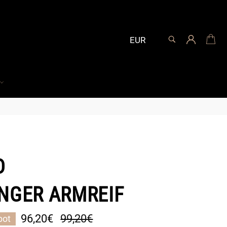
SUCHEN
Ei
Suchen
D
NGER ARMREIF
Normaler
96,20€
99,20€
bot
Preis