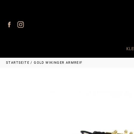
Direkt
zum
Inhalt
Facebook
Instagram
KLE
STARTSEITE
/
GOLD WIKINGER ARMREIF