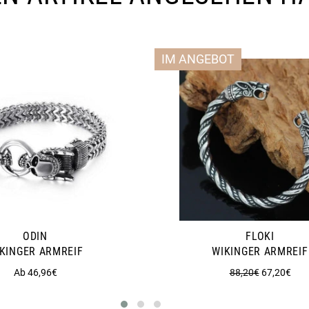
IM ANGEBOT
ODIN
FLOKI
KINGER ARMREIF
WIKINGER ARMREIF
Normaler
Sonderprei
Ab 46,96€
88,20€
67,20€
Preis