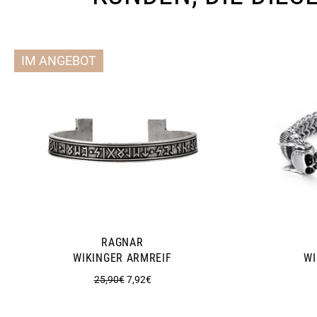
IM ANGEBOT
RAGNAR
WIKINGER ARMREIF
WI
Normaler
Sonderpreis
25,90€
7,92€
Preis