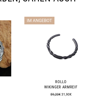
IM ANGEBOT
ROLLO
WIKINGER ARMREIF
s
Normaler
Sonderpreis
59,20€
31,90€
Preis