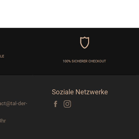
LLE
100% SICHERER CHECKOUT
Soziale Netzwerke
Facebook
Instagram
act@tal-der-
Uhr