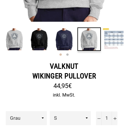
VALKNUT
WIKINGER PULLOVER
Normaler
44,95€
Preis
inkl. MwSt.
−
+