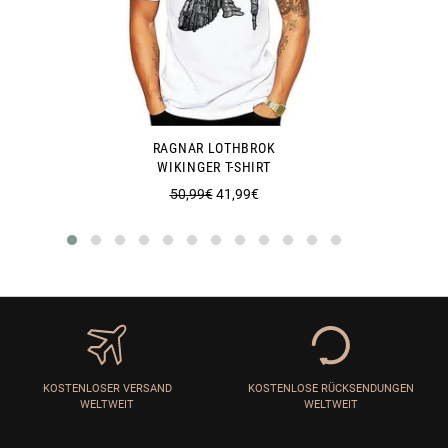
RAGNAR LOTHBROK
WIKINGER T-SHIRT
Normaler
Sonderpreis
50,99€
41,99€
Preis
KOSTENLOSER VERSAND
KOSTENLOSE RÜCKSENDUNGEN
WELTWEIT
WELTWEIT