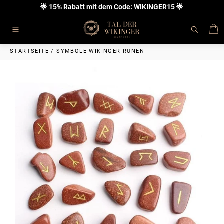
Direkt
🌟 15% Rabatt mit dem Code: WIKINGER15 🌟
zum
Inhalt
E
Seitennavigation
STARTSEITE
/
SYMBOLE WIKINGER RUNEN