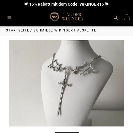
Direkt
🌟 15% Rabatt mit dem Code: WIKINGER15 🌟
zum
Inhalt
E
Seitennavigation
STARTSEITE
/
SCHMIEDE WIKINGER HALSKETTE