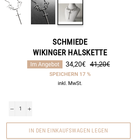
SCHMIEDE
WIKINGER HALSKETTE
Normaler
34,20€
41,20€
Im Angebot
Preis
SPEICHERN
17
%
inkl. MwSt.
−
+
IN DEN EINKAUFSWAGEN LEGEN