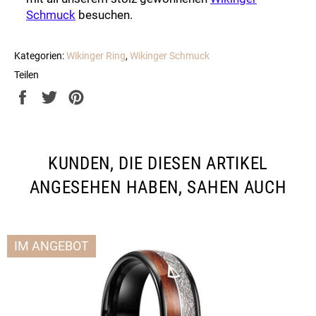
Schmuck
besuchen.
Kategorien:
Wikinger Ring
,
Wikinger Schmuck
Teilen
Auf
Auf
Auf
Facebook
Twitter
Pinterest
teilen
twittern
pinnen
KUNDEN, DIE DIESEN ARTIKEL
ANGESEHEN HABEN, SAHEN AUCH
IM ANGEBOT