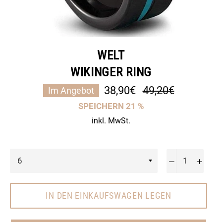
WELT
WIKINGER RING
Normaler
38,90€
49,20€
Im Angebot
Preis
SPEICHERN
21
%
inkl. MwSt.
−
+
IN DEN EINKAUFSWAGEN LEGEN