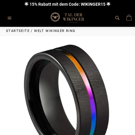
Direkt
🌟 15% Rabatt mit dem Code: WIKINGER15 🌟
zum
Inhalt
E
Seitennavigation
STARTSEITE
/
WELT WIKINGER RING