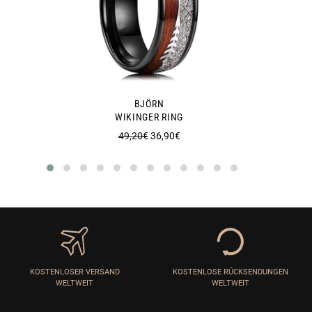
BJÖRN
WIKINGER RING
Normaler
Sonderpreis
49,20€
36,90€
Preis
KOSTENLOSER VERSAND
KOSTENLOSE RÜCKSENDUNGEN
WELTWEIT
WELTWEIT