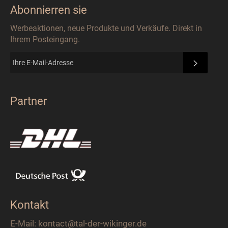
Abonnierren sie
Werbeaktionen, neue Produkte und Verkäufe. Direkt in
Ihrem Posteingang.
ABONN
Partner
Kontakt
E-Mail: kontact@tal-der-wikinger.de