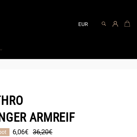
SUCHEN
Ei
Suchen
THRO
NGER ARMREIF
Normaler
6,06€
36,20€
bot
Preis