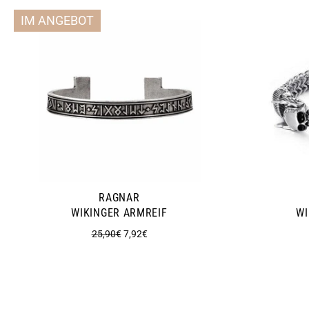
IM ANGEBOT
RAGNAR
WIKINGER ARMREIF
WI
Normaler
Sonderpreis
25,90€
7,92€
Preis