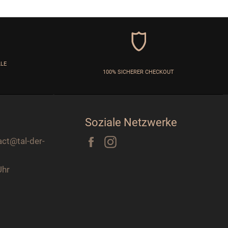
LLE
100% SICHERER CHECKOUT
Soziale Netzwerke
Facebook
Instagram
act@tal-der-
Uhr