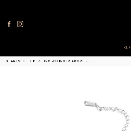
Direkt
zum
Inhalt
Facebook
Instagram
KLE
STARTSEITE
/
PERTHRO WIKINGER ARMREIF