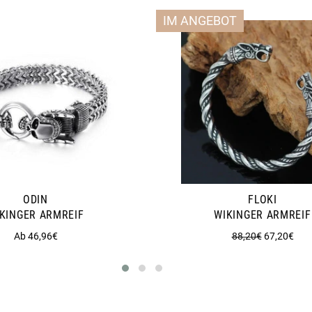
IM ANGEBOT
ODIN
FLOKI
KINGER ARMREIF
WIKINGER ARMREIF
Normaler
Sonderprei
Ab 46,96€
88,20€
67,20€
Preis