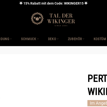
🌟 15% Rabatt mit dem Code: WIKINGER15 🌟
IDUNG
SCHMUCK
DEKO
ZUBEHÖR
KOSTÜM
PER
WIKI
Im Ange