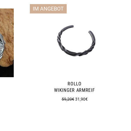
IM ANGEBOT
ROLLO
WIKINGER ARMREIF
s
Normaler
Sonderpreis
59,20€
31,90€
Preis