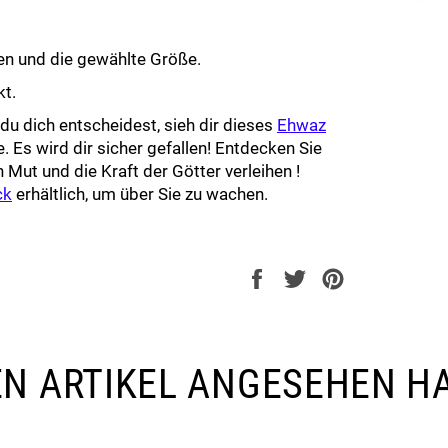
gen und die gewählte Größe.
kt.
 du dich entscheidest, sieh dir dieses
Ehwaz
 Es wird dir sicher gefallen! Entdecken Sie
n Mut und die Kraft der Götter verleihen !
ck
erhältlich, um über Sie zu wachen.
Auf
Auf
Auf
Facebook
Twitter
Pinterest
teilen
twittern
pinnen
SEN ARTIKEL ANGESEHEN H