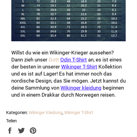
Willst du wie ein Wikinger-Krieger aussehen?
Dann zieh unser
Gott
Odin
T-Shirt
an, es ist eines
der besten in unserer
Wikinger
T-Shirt
Kollektion
und es ist auf Lager! Es hat immer noch das
nordische Design, das Sie mögen. Jetzt kannst du
deine Sammlung von
Wikinger kleidung
beginnen
und in einem Drakkar durch Norwegen reisen.
Kategorien:
Wikinger Kleidung
,
Wikinger T-Shirt
Teilen
Auf
Auf
Auf
Facebook
Twitter
Pinterest