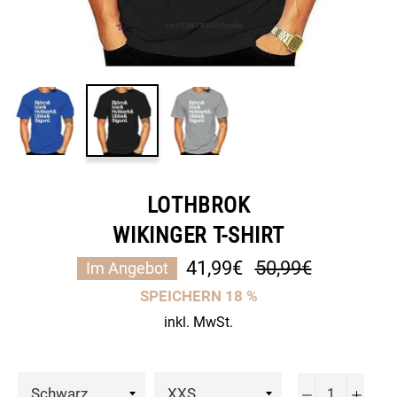
LOTHBROK
WIKINGER T-SHIRT
Normaler
41,99€
50,99€
Im Angebot
Preis
SPEICHERN
18
%
inkl. MwSt.
−
+