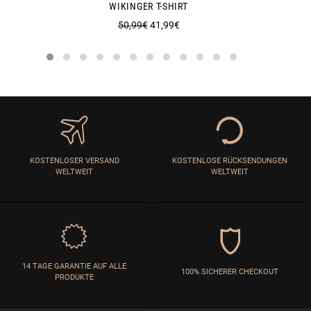
WIKINGER T-SHIRT
Normaler
Sonderpreis
50,99€
41,99€
Preis
KOSTENLOSER VERSAND
KOSTENLOSE RÜCKSENDUNGEN
WELTWEIT
WELTWEIT
14 TAGE GARANTIE AUF ALLE
100% SICHERER CHECKOUT
PRODUKTE