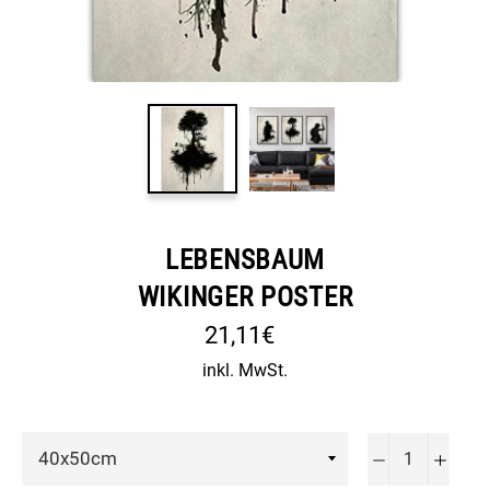
LEBENSBAUM
WIKINGER POSTER
Normaler
21,11€
Preis
inkl. MwSt.
−
+