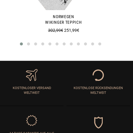
NORWEGEN
WIKINGER TEPPICH
Normaler
Sonderpreis
302,99€
251,99€
Preis
KOSTENLOSER VERSAND
KOSTENLOSE RÜCKSENDUNGEN
WELTWEIT
WELTWEIT