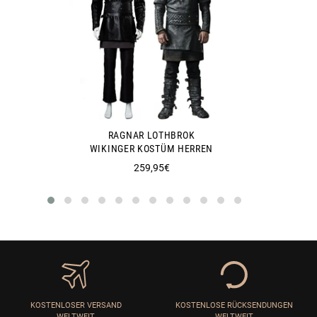
RAGNAR LOTHBROK
WIKINGER KOSTÜM HERREN
Normaler
259,95€
Preis
KOSTENLOSER VERSAND
KOSTENLOSE RÜCKSENDUNGEN
WELTWEIT
WELTWEIT