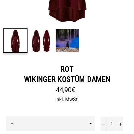
ROT
WIKINGER KOSTÜM DAMEN
Normaler
44,90€
Preis
inkl. MwSt.
−
+