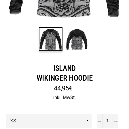
ISLAND
WIKINGER HOODIE
Normaler
44,95€
Preis
inkl. MwSt.
−
+