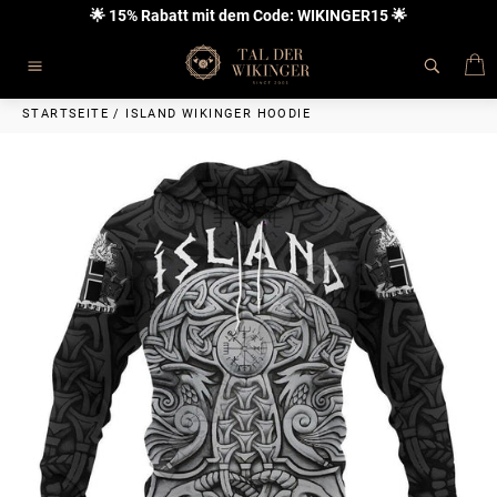
Direkt
🌟 15% Rabatt mit dem Code: WIKINGER15 🌟
zum
Inhalt
E
Seitennavigation
STARTSEITE
/
ISLAND WIKINGER HOODIE