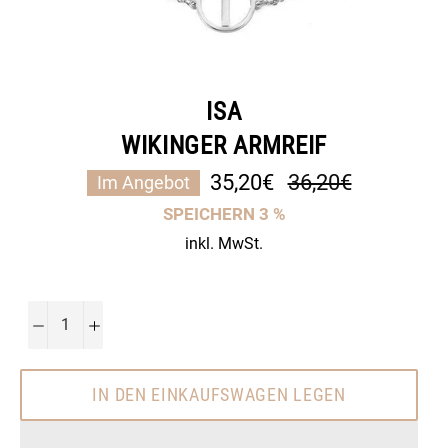
ISA
WIKINGER ARMREIF
Normaler
35,20€
36,20€
Im Angebot
Preis
SPEICHERN
3
%
inkl. MwSt.
−
+
IN DEN EINKAUFSWAGEN LEGEN