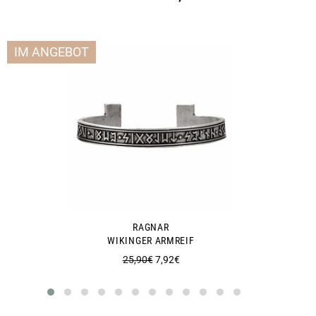
IM ANGEBOT
RAGNAR
WIKINGER ARMREIF
Normaler
Sonderpreis
25,90€
7,92€
Preis