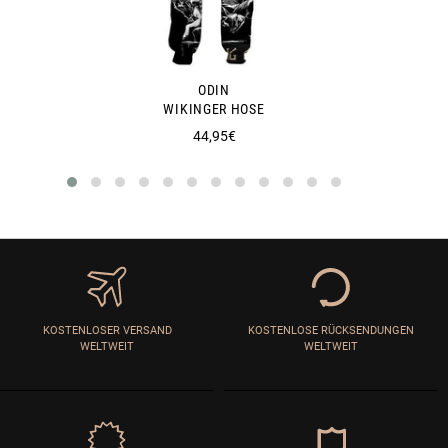
ODIN
WIKINGER HOSE
Normaler
44,95€
Preis
KOSTENLOSER VERSAND
KOSTENLOSE RÜCKSENDUNGEN
WELTWEIT
WELTWEIT