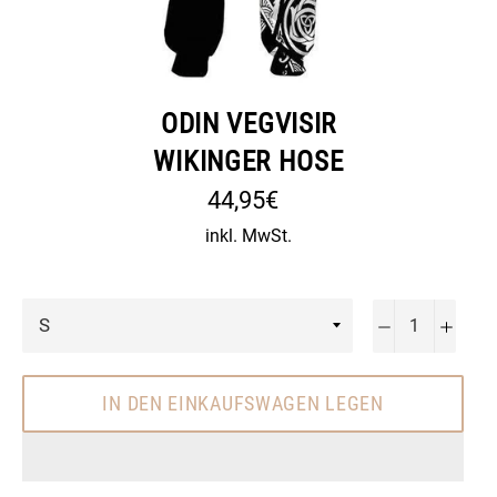
ODIN VEGVISIR
WIKINGER HOSE
Normaler
44,95€
Preis
inkl. MwSt.
−
+
IN DEN EINKAUFSWAGEN LEGEN