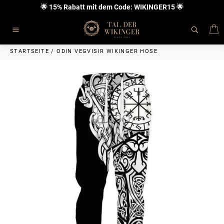
Direkt
🌟 15% Rabatt mit dem Code: WIKINGER15 🌟
zum
Inhalt
E
Seitennavigation
STARTSEITE
/
ODIN VEGVISIR WIKINGER HOSE