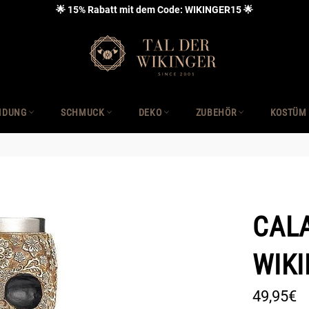
🌟 15% Rabatt mit dem Code: WIKINGER15 🌟
IDUNG
SCHMUCK
DEKO
ZUBEHÖR
KOSTÜM
CAL
WIK
Normaler
49,95€
Preis