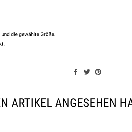
n und die gewählte Größe.
kt.
Auf
Auf
Auf
Facebook
Twitter
Pinterest
teilen
twittern
pinnen
SEN ARTIKEL ANGESEHEN H