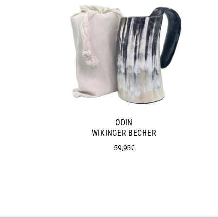
ODIN
WIKINGER BECHER
Normaler
59,95€
Preis