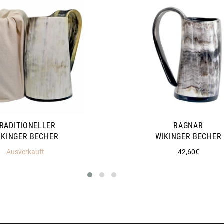
RADITIONELLER
RAGNAR
IKINGER BECHER
WIKINGER BECHER
Normaler
Ausverkauft
42,60€
Preis