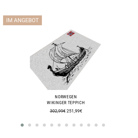
IM ANGEBOT
NORWEGEN
WIKINGER TEPPICH
Normaler
Sonderpreis
302,99€
251,99€
Preis