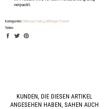
verpackt.
Kategorien:
Wikinger Deko
,
Wikinger Poster
Teilen
Auf
Auf
Auf
Facebook
Twitter
Pinterest
teilen
twittern
pinnen
KUNDEN, DIE DIESEN ARTIKEL
ANGESEHEN HABEN, SAHEN AUCH