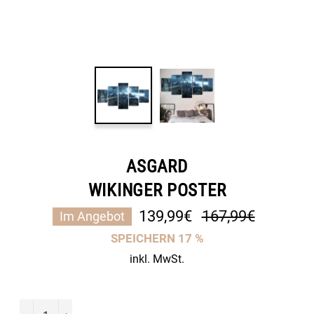
ASGARD
WIKINGER POSTER
Normaler
139,99€
167,99€
Im Angebot
Preis
SPEICHERN
17
%
inkl. MwSt.