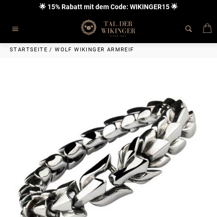
Direkt
🌟 15% Rabatt mit dem Code: WIKINGER15 🌟
zum
Inhalt
E
Seitennavigation
STARTSEITE
/
WOLF WIKINGER ARMREIF