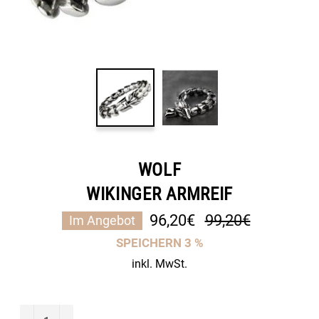
WOLF
WIKINGER ARMREIF
Normaler
96,20€
99,20€
Im Angebot
Preis
SPEICHERN
3
%
inkl. MwSt.