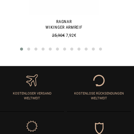
RAGNAR
WIKINGER ARMREIF
Normaler
Sonderpreis
25,90€
7,92€
Preis
KOSTENLOSER VERSAND
KOSTENLOSE RÜCKSENDUNGEN
WELTWEIT
WELTWEIT