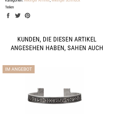
Kategorien:
Wikinger Armreif
,
Wikinger Schmuck
Teilen
Auf
Auf
Auf
Facebook
Twitter
Pinterest
teilen
twittern
pinnen
KUNDEN, DIE DIESEN ARTIKEL
ANGESEHEN HABEN, SAHEN AUCH
IM ANGEBOT