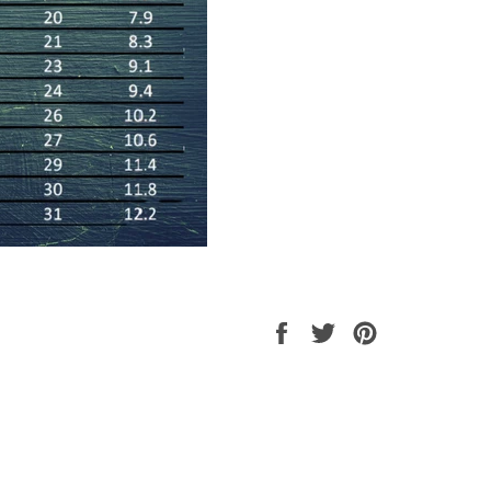
Auf
Auf
Auf
Facebook
Twitter
Pinterest
teilen
twittern
pinnen