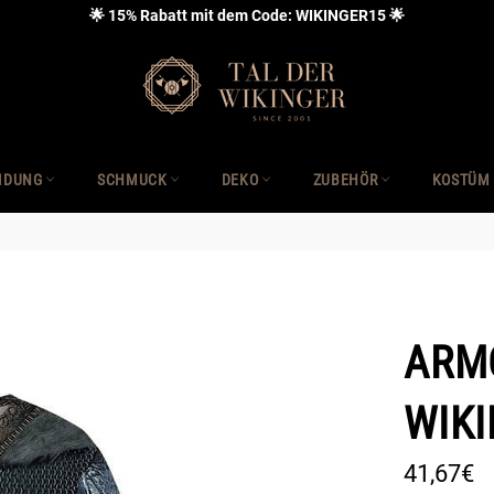
🌟 15% Rabatt mit dem Code: WIKINGER15 🌟
IDUNG
SCHMUCK
DEKO
ZUBEHÖR
KOSTÜM
ARM
WIK
Normaler
41,67€
Preis