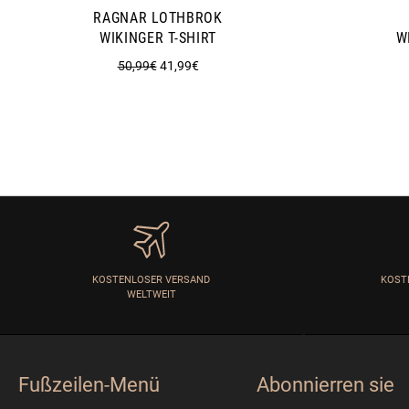
RAGNAR LOTHBROK
WIKINGER T-SHIRT
W
Normaler
Sonderpreis
50,99€
41,99€
Preis
KOSTENLOSER VERSAND
KOST
WELTWEIT
Fußzeilen-Menü
Abonnierren sie