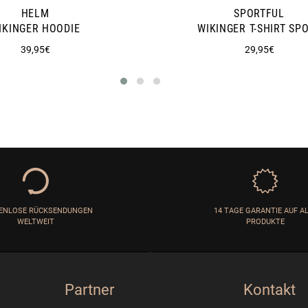
HELM
SPORTFUL
IKINGER HOODIE
WIKINGER T-SHIRT SP
Normaler
Normaler
39,95€
29,95€
Preis
Preis
ENLOSE RÜCKSENDUNGEN
14 TAGE GARANTIE AUF A
WELTWEIT
PRODUKTE
Partner
Kontakt