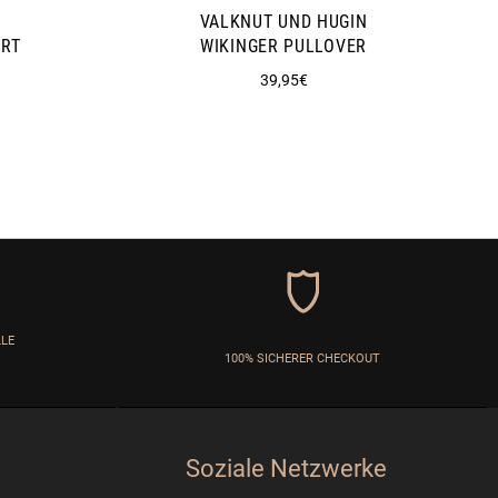
VALKNUT UND HUGIN
ORT
WIKINGER PULLOVER
Normaler
39,95€
Preis
LLE
100% SICHERER CHECKOUT
Soziale Netzwerke